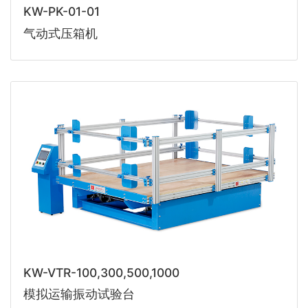
KW-PK-01-01
气动式压箱机
KW-VTR-100,300,500,1000
模拟运输振动试验台