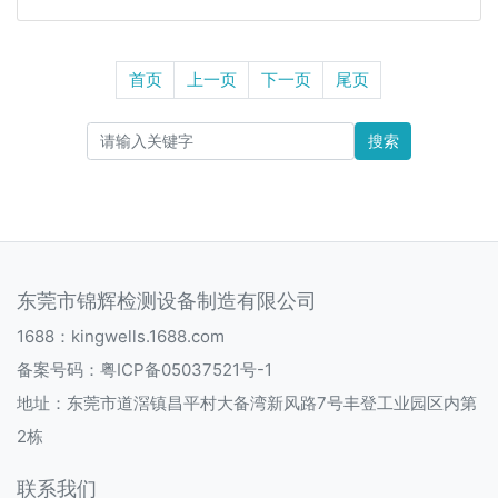
首页
上一页
下一页
尾页
搜索
东莞市锦辉检测设备制造有限公司
1688：
kingwells.1688.com
备案号码：
粤ICP备05037521号-1
地址：东莞市道滘镇昌平村大备湾新风路7号丰登工业园区内第
2栋
联系我们