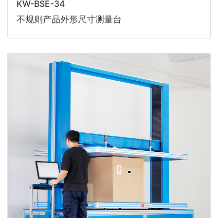
KW-BSE-34
不规则产品外形尺寸测量台