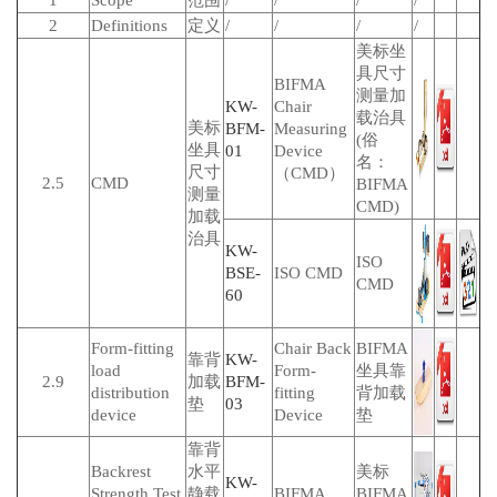
1
Scope
范围
/
/
/
/
2
Definitions
定义
/
/
/
/
美标坐
具尺寸
BIFMA
测量加
KW-
Chair
载治具
美标
BFM-
Measuring
(俗
坐具
01
Device
名：
尺寸
（CMD）
2.5
CMD
BIFMA
测量
CMD)
加载
治具
KW-
ISO
BSE-
ISO CMD
CMD
60
Form-fitting
Chair Back
BIFMA
靠背
KW-
load
Form-
坐具靠
2.9
加载
BFM-
distribution
fitting
背加载
垫
03
device
Device
垫
靠背
Backrest
水平
美标
KW-
Strength Test
静载
BIFMA
BIFMA