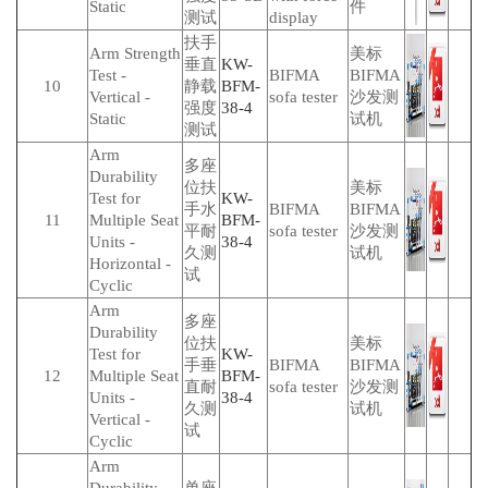
Static
件
测试
display
扶手
Arm Strength
美标
垂直
KW-
Test -
BIFMA
BIFMA
10
静载
BFM-
Vertical -
sofa tester
沙发测
强度
38-4
Static
试机
测试
Arm
多座
Durability
位扶
美标
Test for
KW-
手水
BIFMA
BIFMA
11
Multiple Seat
BFM-
平耐
sofa tester
沙发测
Units -
38-4
久测
试机
Horizontal -
试
Cyclic
Arm
多座
Durability
位扶
美标
Test for
KW-
手垂
BIFMA
BIFMA
12
Multiple Seat
BFM-
直耐
sofa tester
沙发测
Units -
38-4
久测
试机
Vertical -
试
Cyclic
Arm