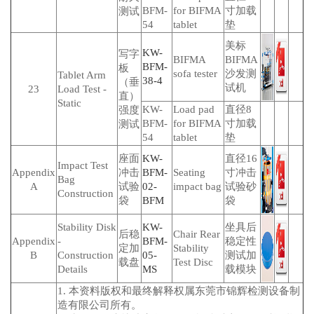
BFM-
for BIFMA
寸加载
测试
54
tablet
垫
美标
KW-
写字
BIFMA
BIFMA
BFM-
板
sofa tester
沙发测
Tablet Arm
38-4
（垂
试机
23
Load Test -
直）
Static
KW-
Load pad
直径8
强度
BFM-
for BIFMA
寸加载
测试
54
tablet
垫
座面
KW-
直径16
Impact Test
Appendix
冲击
BFM-
Seating
寸冲击
Bag
A
试验
02-
impact bag
试验砂
Construction
袋
BFM
袋
Stability Disk
KW-
坐具后
后稳
Chair Rear
Appendix
-
BFM-
稳定性
定加
Stability
B
Construction
05-
测试加
载盘
Test Disc
Details
MS
载模块
1. 本资料版权和最终解释权属东莞市锦辉检测设备制
造有限公司所有。