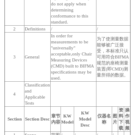
do not apply when
determining
conformance to this
standard.
2
Definitions
/
/
In order for
为了使测量数据
measurements to be
能够被广泛接
"universally"
受，本标准只认
acceptable,only Chair
3
General
可用符合BIFMA
Measuring Devices
规范的座椅测量
(CMD) built to BIFMA
装置(即CMD)测
specifications may be
量所得的数据。
used.
Classification
and
4
Applicable
Tests
资
操
KW
章节
KW
仪器名
图
料
作
Section
Section Desc
Model
内容
Model
称
片
下
视
Desc
载
频