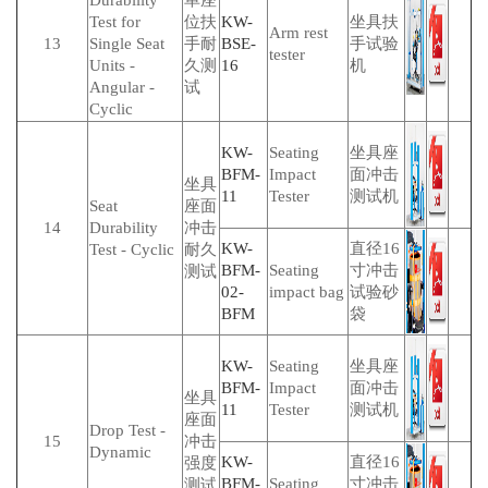
Durability
单座
Test for
位扶
KW-
坐具扶
Arm rest
13
Single Seat
手耐
BSE-
手试验
tester
Units -
久测
16
机
Angular -
试
Cyclic
KW-
Seating
坐具座
BFM-
Impact
面冲击
坐具
11
Tester
测试机
Seat
座面
14
Durability
冲击
KW-
直径16
Test - Cyclic
耐久
BFM-
Seating
寸冲击
测试
02-
impact bag
试验砂
BFM
袋
KW-
Seating
坐具座
BFM-
Impact
面冲击
坐具
11
Tester
测试机
座面
Drop Test -
15
冲击
Dynamic
KW-
直径16
强度
BFM-
Seating
寸冲击
测试