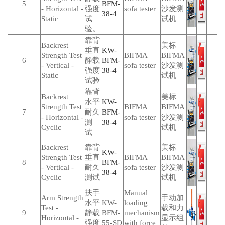
5
BFM-
- Horizontal -
强度
sofa tester
沙发测
38-4
Static
试
试机
验。
靠背
Backrest
美标
垂直
KW-
Strength Test
BIFMA
BIFMA
6
静载
BFM-
- Vertical -
sofa tester
沙发测
强度
38-4
Static
试机
试验
靠背
Backrest
美标
水平
KW-
Strength Test
BIFMA
BIFMA
7
耐久
BFM-
- Horizontal -
sofa tester
沙发测
测
38-4
Cyclic
试机
试
Backrest
靠背
美标
KW-
Strength Test
垂直
BIFMA
BIFMA
8
BFM-
- Vertical -
耐久
sofa tester
沙发测
38-4
Cyclic
测试
试机
扶手
Manual
Arm Strength
手动加
水平
KW-
loading
Test -
载和力
9
静载
BFM-
mechanism
Horizontal -
显示组
强度
55-SD
with force