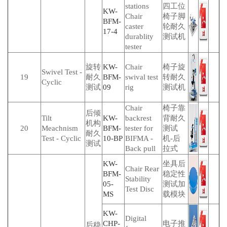
stations
四工位
KW-
Chair
椅子脚
BFM-
caster
轮耐久
17-4
durablity
测试机
tester
旋转
KW-
Chair
椅子旋
Swivel Test -
19
耐久
BFM-
swival test
转耐久
Cyclic
测试
09
rig
测试机
Chair
椅子靠
后倾
Tilt
KW-
backrest
背耐久
机构
20
Meachnism
BFM-
tester for
测试
耐久
Test - Cyclic
10-BP
BIFMA -
机-后
测试
Back pull
拉式
KW-
坐具后
Chair Rear
BFM-
稳定性
Stability
05-
测试加
Test Disc
MS
载模块
KW-
Digital
CHP-
电子推
后稳