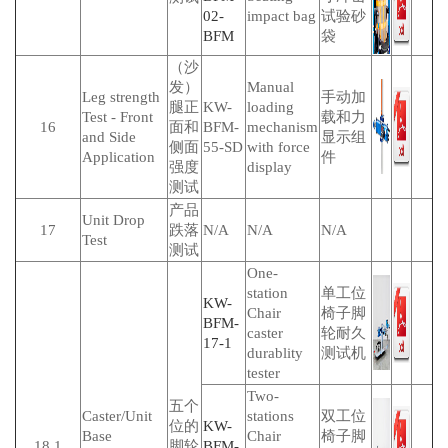
02-
impact bag
试验砂
BFM
袋
（沙
发）
Manual
Leg strength
手动加
腿正
KW-
loading
Test - Front
载和力
16
面和
BFM-
mechanism
and Side
显示组
侧面
55-SD
with force
Application
件
强度
display
测试
产品
Unit Drop
17
跌落
N/A
N/A
N/A
Test
测试
One-
station
单工位
KW-
Chair
椅子脚
BFM-
caster
轮耐久
17-1
durablity
测试机
tester
Two-
五个
Caster/Unit
stations
双工位
位的
KW-
Base
Chair
椅子脚
18.1
脚轮
BFM-