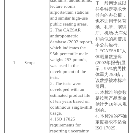
stadiums, auditoriums,
于一般用途或以
lecture rooms,
任务特定要求为
airports/train stations
导向的办公椅，
and similar high-use
也不适用于体育
public seating areas.
场、礼堂、演讲
2. The CAESAR
厅、机场/火车站
anthropometric
和类似的高使用
database (2002 report),
率公共座椅。
which indicates the
2. “CAESAR”人
95th percentile male
体测量数据库
weighs 253 pounds,
1
Scope
(2002年报告)显
was used in the
示，95%的男性
development of the
体重为253磅，
tests.
该数据被本标准
3. The tests were
引用。
developed with an
3. 本标准的参数
estimated product life
是按照产品寿命
of ten years based on
估计为10年来规
continuous single-shift
划的。
usage.
4. 本标准的不确
4. ISO 17025
定度要求不适合
requirements for
ISO 17025。
reporting uncertainty