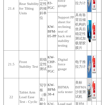
force
83-
拉力计
Rear Stability
定性
guage
FGC
21.4
for Tilting
的倾
Units
斜单
具有靠
Support PP
位
背后倾
sheet for
机构的
KW-
reclining
坐具后
BFM-
seat of
稳定性
05-PP
back rest
测试加
stability
载塑胶
testing
膜片
KW-
前稳
Digital
Front
CHP-
电子推
21.5
定性
force
Stability Test
83-
拉力计
测试
guage
FGC
美标
KW-
写字
BIFMA
BIFMA
BFM-
板
sofa tester
沙发测
Tablet Arm
38-4
（垂
试机
22
Load Ease
直）
Test - Cyclic
KW-
Load pad
直径8
耐久