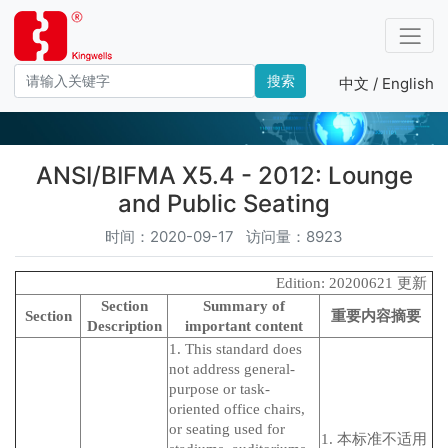
搜索
中文 /
English
产品－标准编号
ANSI/BIFMA X5.4 - 2012: Lounge
and Public Seating
时间：2020-09-17 访问量：8923
Edition: 20200621 更新
Section
Summary of
Section
重要内容摘要
Description
important content
1. This standard does
not address general-
purpose or task-
oriented office chairs,
or seating used for
1. 本标准不适用