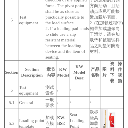
direction of the applied
于所施加的力的
force. The pivot point
方向活动，且活
shall be as close as
动点应尽可能接
Test
practically possible to
近加载垫表面。
5
equipment
the load surface.
2. (在加载过程中)
2. If a loading pad tends
如果加载垫倾向
to slide use a slip
于滑动，请在加
resistant material
载垫和被测试样
between the loading
品之间垫衬防滑
device and the item of
材料。
seating.
资
操
KW
Section
章节
KW
产品
图
料
作
Section
Model
Description
内容
Model
名称
片
下
视
Desc
载
频
Test
测试
5
/
/
/
equipment
设备
一般
5.1
General
/
/
/
要求
欧标
Seat
加载
KW-
坐具
Loading point
Loading
5.2
点模
BSE-
加载
template
Point