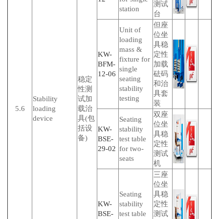
测试
station
台
但座
Unit of
位坐
loading
具稳
mass &
KW-
定性
fixture for
BFM-
加载
single
12-06
砝码
seating
稳定
和治
stability
性测
具套
testing
Stability
试加
装
5.6
loading
载治
双座
device
具(包
Seating
位坐
括设
KW-
stability
具稳
备)
BSE-
test table
定性
29-02
for two-
测试
seats
机
三座
位坐
Seating
具稳
KW-
stability
定性
BSE-
test table
测试