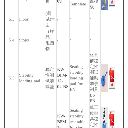
板
09
点模
Template
板
(测
5.3
Floor
试)地
/
/
/
面
（样
品）
5.4
Stops
/
/
/
阻挡
物
坐具
前稳
Seating
定性
稳定
KW-
stability
测试
Stability
性测
BFM-
5.5
loading
辅助
loading pad
试加
12-
pad for
加载
载垫
04-BS
EN
制具-
BS
EN
单工
Seating
位坐
KW-
stability
具稳
BFM-
test table
定性
12
for single