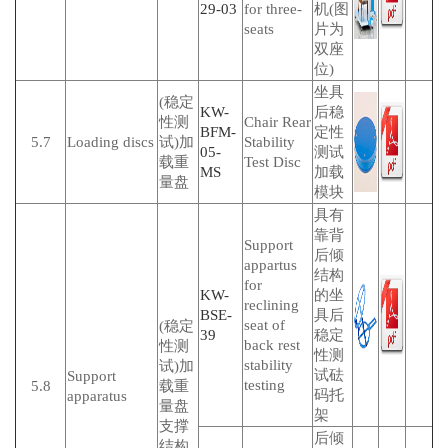
29-03
for three-
机
(图
seats
片为
双座
位)
坐具
(稳定
KW-
后稳
性测
Chair Rear
BFM-
定性
5.7
Loading discs
试)加
Stability
05-
测试
载重
Test Disc
MS
加载
量盘
模块
具有
靠背
Support
后倾
appartus
结构
for
KW-
的坐
reclining
BSE-
具后
seat of
(稳定
39
稳定
back rest
性测
性测
stability
试)加
试砝
Support
testing
5.8
载重
码托
apparatus
量盘
架
支撑
后倾
结构