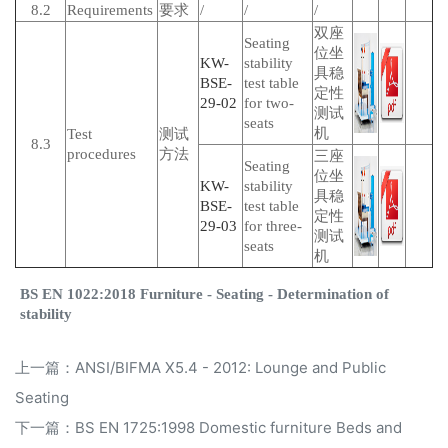
8.2
Requirements
要求
/
/
/
双座
Seating
位坐
KW-
stability
具稳
BSE-
test table
定性
29-02
for two-
测试
seats
机
Test
测试
8.3
procedures
方法
三座
Seating
位坐
KW-
stability
具稳
BSE-
test table
定性
29-03
for three-
测试
seats
机
BS EN 1022:2018 Furniture - Seating - Determination of
stability
上一篇：
ANSI/BIFMA X5.4 - 2012: Lounge and Public
Seating
下一篇：
BS EN 1725:1998 Domestic furniture Beds and