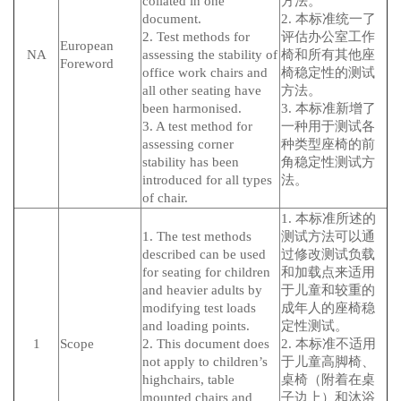
collated in one
方法。
document.
2. 本标准统一了
2. Test methods for
评估办公室工作
European
NA
assessing the stability of
椅和所有其他座
Foreword
office work chairs and
椅稳定性的测试
all other seating have
方法。
been harmonised.
3. 本标准新增了
3. A test method for
一种用于测试各
assessing corner
种类型座椅的前
stability has been
角稳定性测试方
introduced for all types
法。
of chair.
1. 本标准所述的
1. The test methods
测试方法可以通
described can be used
过修改测试负载
for seating for children
和加载点来适用
and heavier adults by
于儿童和较重的
modifying test loads
成年人的座椅稳
and loading points.
定性测试。
1
Scope
2. This document does
2. 本标准不适用
not apply to children’s
于儿童高脚椅、
highchairs, table
桌椅（附着在桌
mounted chairs and
子边上）和沐浴