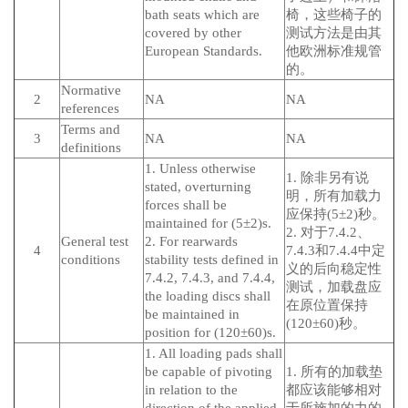
bath seats which are
椅，这些椅子的
covered by other
测试方法是由其
European Standards.
他欧洲标准规管
的。
Normative
2
NA
NA
references
Terms and
3
NA
NA
definitions
1. Unless otherwise
1. 除非另有说
stated, overturning
明，所有加载力
forces shall be
应保持(5±2)秒。
maintained for (5±2)s.
2. 对于7.4.2、
General test
2. For rearwards
4
7.4.3和7.4.4中定
conditions
stability tests defined in
义的后向稳定性
7.4.2, 7.4.3, and 7.4.4,
测试，加载盘应
the loading discs shall
在原位置保持
be maintained in
(120±60)秒。
position for (120±60)s.
1. All loading pads shall
be capable of pivoting
1. 所有的加载垫
in relation to the
都应该能够相对