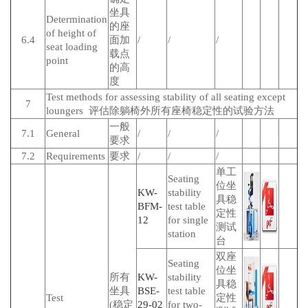
坐具
Determination
的座
of height of
6.4
面加
/
/
/
seat loading
载点
point
的高
度
Test methods for assessing stability of all seating except
7
loungers 评估除躺椅外所有座椅稳定性的试验方法
一般
7.1
General
/
/
/
要求
7.2
Requirements
要求
/
/
/
单工
Seating
位坐
KW-
stability
具稳
BFM-
test table
定性
12
for single
测试
station
台
双座
Seating
位坐
所有
KW-
stability
具稳
坐具
BSE-
test table
Test
定性
(稳定
29-02
for two-