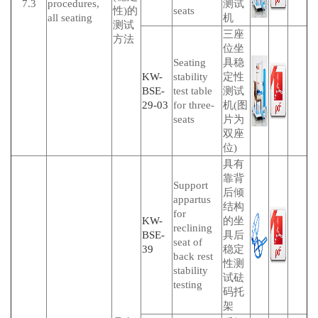
7.3
procedures,
测试
性)的
seats
all seating
机
测试
三座
方法
位坐
Seating
具稳
KW-
stability
定性
BSE-
test table
测试
29-03
for three-
机(图
seats
片为
双座
位)
具有
靠背
Support
后倾
appartus
结构
for
KW-
的坐
reclining
BSE-
具后
seat of
39
稳定
back rest
性测
stability
试砝
testing
码托
架