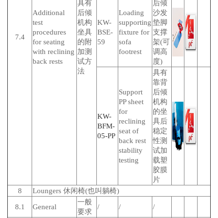
具有
后倾
Additional
后倾
Loading
沙发
test
机构
KW-
supporting
垫脚
procedures
坐具
BSE-
fixture for
支撑
7.4
for seating
的附
59
sofa
架(可
with reclining
加测
footrest
调高
back rests
试方
度)
法
具有
靠背
Support
后倾
PP sheet
机构
for
的坐
KW-
reclining
具后
BFM-
seat of
稳定
05-PP
back rest
性测
stability
试加
testing
载塑
胶膜
片
8
Loungers 休闲椅(也叫躺椅)
一般
8.1
General
/
/
/
要求