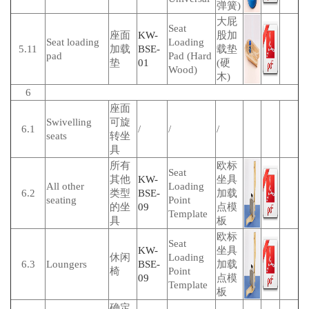
弹簧)
大屁
Seat
座面
KW-
股加
Seat loading
Loading
5.11
加载
BSE-
载垫
pad
Pad (Hard
垫
01
(硬
Wood)
木)
6
座面
Swivelling
可旋
6.1
/
/
/
seats
转坐
具
所有
欧标
Seat
其他
KW-
坐具
All other
Loading
6.2
类型
BSE-
加载
seating
Point
的坐
09
点模
Template
具
板
欧标
Seat
KW-
坐具
休闲
Loading
6.3
Loungers
BSE-
加载
椅
Point
09
点模
Template
板
确定