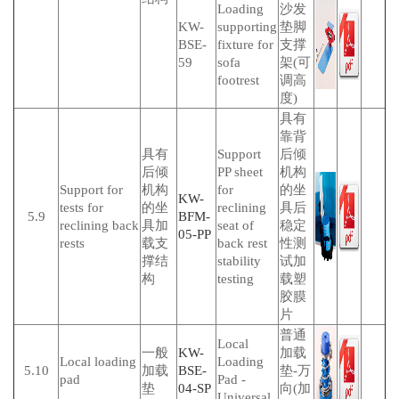
Loading
沙发
KW-
supporting
垫脚
BSE-
fixture for
支撑
59
sofa
架(可
footrest
调高
度)
具有
靠背
具有
Support
后倾
后倾
PP sheet
机构
Support for
机构
for
的坐
KW-
tests for
的坐
reclining
具后
5.9
BFM-
reclining back
具加
seat of
稳定
05-PP
rests
载支
back rest
性测
撑结
stability
试加
构
testing
载塑
胶膜
片
普通
Local
一般
KW-
加载
Local loading
Loading
5.10
加载
BSE-
垫-万
pad
Pad -
垫
04-SP
向(加
Universal