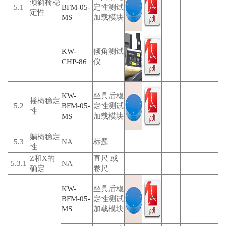
倾斜椅稳
5.1
BFM-05-
定性测试
定性
MS
加载模块
KW-
倾角测试
CHP-86
仪
KW-
坐具后稳
摇椅稳定
5.2
BFM-05-
定性测试
性
MS
加载模块
躺椅稳定
5.3
NA
标题
性
Z和X的
直尺 或
5.3.1
NA
确定
卷尺
KW-
坐具后稳
BFM-05-
定性测试
MS
加载模块