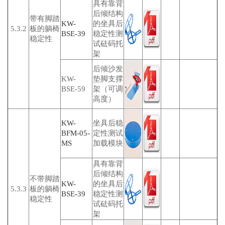
具有靠背
后倾结构
带有脚踏
KW-
的坐具后
5.3.2
板的躺椅
BSE-39
稳定性测
稳定性
试砝码托
架
后倾沙发
KW-
垫脚支撑
BSE-59
架（可调
高度）
KW-
坐具后稳
BFM-05-
定性测试
MS
加载模块
具有靠背
后倾结构
不带脚踏
KW-
的坐具后
5.3.3
板的躺椅
BSE-39
稳定性测
稳定性
试砝码托
架