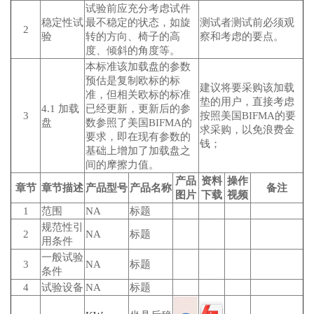
试验前应充分考虑试件
稳定性试
最不稳定的状态，如旋
测试者测试前必须观
2
验
转的方向、椅子的高
察和考虑的要点。
度、倾斜的角度等。
本标准该加载盘的参数
预估是复制欧标的标
建议将要采购该加载
准，但相关欧标的标准
垫的用户，直接考虑
4.1 加载
已经更新，更新后的参
3
按照美国BIFMA的要
盘
数参照了美国BIFMA的
求采购，以免浪费金
要求，即在现有参数的
钱；
基础上增加了加载盘之
间的摩擦力值。
产品
资料
操作
章节
章节描述
产品型号
产品名称
备注
图片
下载
视频
1
范围
NA
标题
规范性引
2
NA
标题
用条件
一般试验
3
NA
标题
条件
4
试验设备
NA
标题