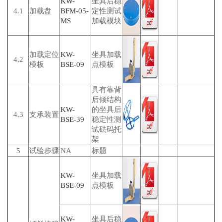
KW-
坐具后稳
4.1
加载盘
BFM-05-
定性测试
MS
加载模块
加载定位
KW-
坐具加载
4.2
模板
BSE-09
点模板
具有靠背
后倾结构
KW-
的坐具后
4.3
支承装置
BSE-39
稳定性测
试砝码托
架
5
试验步骤
NA
标题
KW-
坐具加载
BSE-09
点模板
KW-
坐具后稳