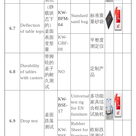
测试
（静
KW-
载状
Standard
标准重
BFM-
态下
sand bag
量砂袋
04
Deflection
的）
6.7
of table tops
桌面
KW-
表面
平整度
GBF-
变形
测定仪
08
量
带脚
轮的
Durability
桌子
定制产
6.8
of tables
NO
的耐
品
with castors
久测
试
Universal
多功能
KW-
test rig
家具综
BSE-
for EN
合框架
17
furniture
试验机
桌面
6.9
Drop test
跌落
Rubber
测试
KW-
Sheet for
欧标跌
BSE-
Furniture
落测试