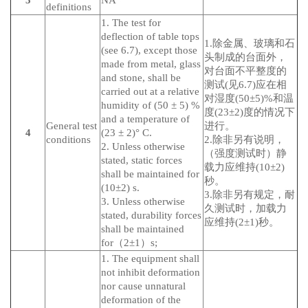
3
NA
definitions
1. The test for
deflection of table tops
1.除金属、玻璃和石
(see 6.7), except those
头制成的台面外，
made from metal, glass
对台面不平整度的
and stone, shall be
测试(见6.7)应在相
carried out at a relative
对湿度(50±5)%和温
humidity of (50 ± 5) %
度(23±2)度的情况下
and a temperature of
General test
进行。
4
(23 ± 2)° C.
conditions
2.除非另有说明，
2. Unless otherwise
（强度测试时）静
stated, static forces
载力应维持(10±2)
shall be maintained for
秒。
(10±2) s.
3.除非另有规定，耐
3. Unless otherwise
久测试时，加载力
stated, durability forces
应维持(2±1)秒。
shall be maintained
for（2±1）s;
1. The equipment shall
not inhibit deformation
nor cause unnatural
deformation of the