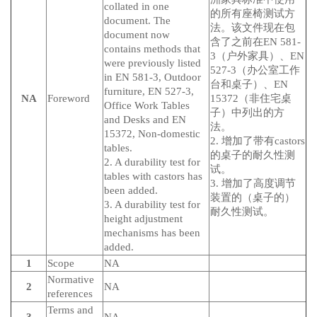
collated in one
的所有座椅测试方
document. The
法。该文件现在包
document now
含了之前在EN 581-
contains methods that
3（户外家具）、EN
were previously listed
527-3（办公室工作
in EN 581-3, Outdoor
台和桌子）、EN
furniture, EN 527-3,
NA
Foreword
15372（非住宅桌
Office Work Tables
子）中列出的方
and Desks and EN
法。
15372, Non-domestic
2. 增加了带有castors
tables.
的桌子的耐久性测
2. A durability test for
试。
tables with castors has
3. 增加了高度调节
been added.
装置的（桌子的）
3. A durability test for
耐久性测试。
height adjustment
mechanisms has been
added.
1
Scope
NA
Normative
2
NA
references
Terms and