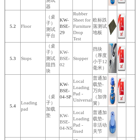
测试
器
Rubber
（桌
KW-
Sheet for
欧标跌
子）
5.2
Floor
BSE-
Furniture
落测试
测试
29
Drop
地板
平台
Test
（桌
挡块
子）
KW-
（厚度
5.3
Stops
测试
BSE-
Stopper
小于12
阻挡
02
毫米）
块
普通加
Local
KW-
载垫-
Loading
BSE-
万向
Pad -
（桌
04-SP
（加弹
Universal
Loading
子）
簧）
5.4
pad
加载
Local
普通加
垫
KW-
Loading
载垫-
BSE-
Pad -
非活动
04-NS
fixed
关节