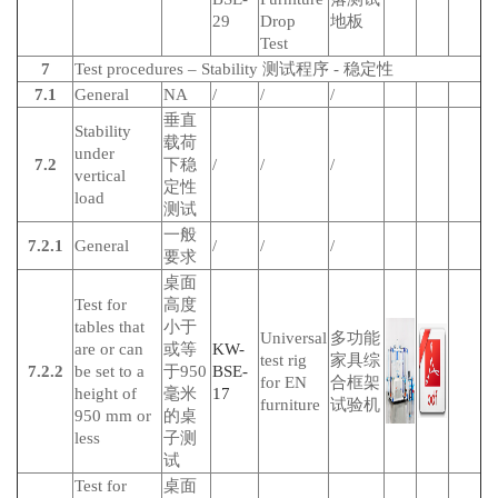
29
Drop
地板
Test
7
Test procedures – Stability 测试程序 - 稳定性
7.1
General
NA
/
/
/
垂直
Stability
载荷
under
7.2
下稳
/
/
/
vertical
定性
load
测试
一般
7.2.1
General
/
/
/
要求
桌面
Test for
高度
tables that
小于
Universal
多功能
are or can
或等
KW-
test rig
家具综
7.2.2
be set to a
于950
BSE-
for EN
合框架
height of
毫米
17
furniture
试验机
950 mm or
的桌
less
子测
试
Test for
桌面