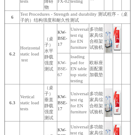
tests
障碍
FX-02
testing
物
Test Procedures - Strength and durability 测试程序 -（桌
6
子的）结构强度和耐久性测试
Universal
多功能
KW-
test rig
家具综
BSE-
（桌
for EN
合框架
17
子）
furniture
试验机
Horizontal
水平
6.2
static load
loading
静载
test
KW-
pad for
欧标座
强度
BSE-
EN table
面配重
测试
67
top static
加载垫
testing
（桌
子）
Universal
多功能
Vertical
KW-
垂直
test rig
家具综
6.3
static load
BSE-
静载
for EN
合框架
tests
17
强度
furniture
试验机
测试
Universal
多功能
KW-
test rig
家具综