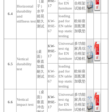
BSE-
（桌
for EN
合框架
17
Horizontal
子）
furniture
试验机
durability
水平
6.4
loading
and
摇晃
KW-
pad for
欧标座
stiffness test
耐久
BSE-
EN table
面配重
测试
67
top static
加载垫
testing
Universal
多功能
KW-
test rig
家具综
BSE-
(桌
for EN
合框架
17
面）
furniture
试验机
Vertical
垂直
6.5
durability
loading
加载
test
KW-
pad for
欧标座
耐久
BSE-
EN table
面配重
测试
67
top static
加载垫
testing
（桌
Universal
多功能
面）
KW-
Vertical
test rig
家具综
6.6
垂直
BSE-
impact test
for EN
合框架
冲击
17
furniture
试验机