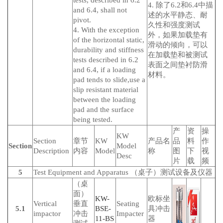
tests, described in 6.2
4. 除了6.2和6.4中描
and 6.4, shall not
述的水平静态、耐
pivot.
久性和强度测试
4. With the exception
外，如果加载垫有
of the horizontal static,
滑动的倾向，可以
durability and stiffness
在加载垫和被测试
tests described in 6.2
表面之间垫衬防滑
and 6.4, if a loading
材料。
pad tends to slide,use a
slip resistant material
between the loading
pad and the surface
being tested.
产
资
操
KW
Section
章节
KW
产品名
品
料
作
Section
Model
Description
内容
Model
称
图
下
视
Desc
片
载
频
5
Test Equipment and Apparatus （桌子）测试设备及仪器
（桌
面）
KW-
欧标坐
Vertical
垂直
Seating
5.1
BSE-
具冲击
impactor
冲击
Impacter
11-BS
器