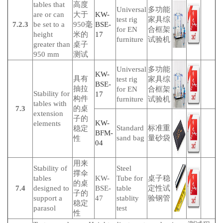
tables that
高度
Universal
多功能
are or can
大于
KW-
test rig
家具综
7.2.3
be set to a
950毫
BSE-
for EN
合框架
height
米的
17
furniture
试验机
greater than
桌子
950 mm
测试
Universal
多功能
KW-
具有
test rig
家具综
BSE-
抽拉
for EN
合框架
Stability for
17
构件
furniture
试验机
tables with
7.3
的桌
extension
子的
KW-
elements
Standard
标准重
稳定
BFM-
sand bag
量砂袋
性
04
用来
Stability of
Steel
撑伞
tables
KW-
Tube for
桌子稳
的桌
7.4
designed to
BSE-
table
定性试
子的
support a
47
stablity
验钢管
稳定
parasol
test
性