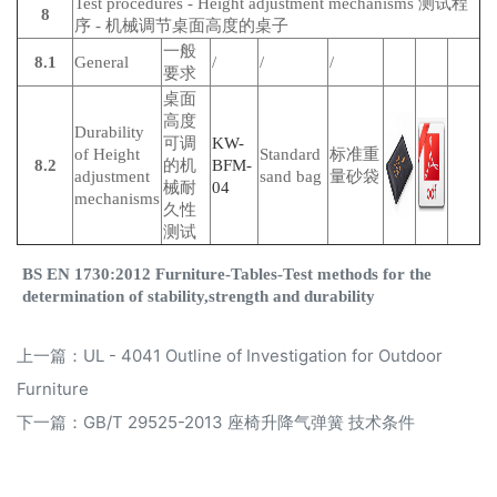
Test procedures - Height adjustment mechanisms 测试程
8
序 - 机械调节桌面高度的桌子
一般
8.1
General
/
/
/
要求
桌面
高度
Durability
可调
KW-
of Height
Standard
标准重
8.2
的机
BFM-
adjustment
sand bag
量砂袋
械耐
04
mechanisms
久性
测试
BS EN 1730:2012 Furniture-Tables-Test methods for the
determination of stability,strength and durability
上一篇：
UL - 4041 Outline of Investigation for Outdoor
Furniture
下一篇：
GB/T 29525-2013 座椅升降气弹簧 技术条件