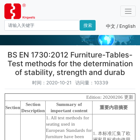
搜索
中文 /
English
产品－标准编号
BS EN 1730:2012 Furniture-Tables-
Test methods for the determination
of stability, strength and durab
时间：2020-10-21 访问量：10339
Edition: 20200206 更新
Section
Summary of
Section
重要内容摘要
Description
important content
1. All test methods for
seating used in
European Standards for
1. 本标准汇集了欧
furniture have been
洲家具标准中使用