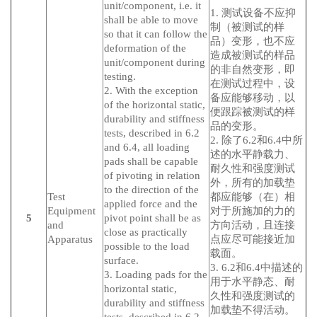
unit/component, i.e. it
1. 测试设备不应抑
shall be able to move
制（被测试的样
so that it can follow the
品）变形，也不应
deformation of the
造成被测试的样品
unit/component during
的非自然变形，即
testing.
在测试过程中，设
2. With the exception
备应能够移动，以
of the horizontal static,
便跟踪被测试的样
durability and stiffness
品的变形。
tests, described in 6.2
2. 除了6.2和6.4中所
and 6.4, all loading
述的水平静载力、
pads shall be capable
耐久性和强度测试
of pivoting in relation
外，所有的加载垫
to the direction of the
Test
都应能够（在）相
applied force and the
Equipment
对于所施加的力的
5
pivot point shall be as
and
方向活动，且连接
close as practically
Apparatus
点应尽可能接近加
possible to the load
载面。
surface.
3. 6.2和6.4中描述的
3. Loading pads for the
用于水平静态、耐
horizontal static,
久性和强度测试的
durability and stiffness
加载垫不得活动。