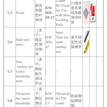
25mm
25毫米
家具
PU Foam
KW-
坐具测
加载
for Use
5.5
Foam
BSE-
试加载
垫衬
with Seat
08-25
海绵衬
海绵
Loading
垫
Pads
（桌
Steel
子）
KW-
Tube for
桌子稳
Steel test
稳定
5.6
BSE-
table
定性试
tube
性测
47
stablity
验钢管
试钢
test
管
（桌
Test
子）
surface for
脚轮
5.7
castor
/
/
/
耐久
durability
测试
tests
平台
（桌
Obstacles
子）
KW-
Obstacles
欧标脚
for castor
脚轮
BFM-
for EN
5.8
轮障碍
durability
测试
17-
caster
物